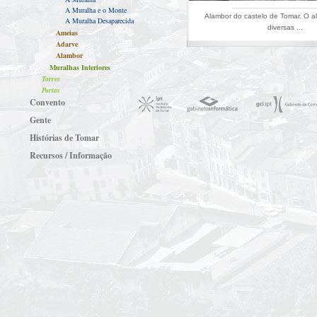
A Muralha e o Monte
Alambor do castelo de Tomar. O a
A Muralha Desaparecida
diversas ...
Ameias
Adarve
Alambor
Muralhas Interiores
Torres
Portas
Convento
Gente
Histórias de Tomar
Recursos / Informação