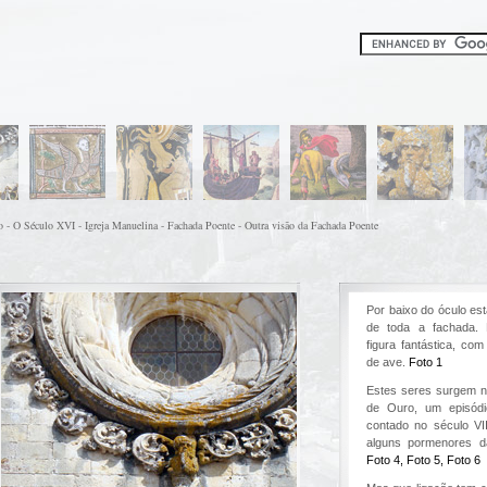
 - O Século XVI - Igreja Manuelina - Fachada Poente - Outra visão da Fachada Poente
Por baixo do óculo est
de toda a fachada. 
figura fantástica, c
de ave.
Foto 1
Estes seres surgem n
de Ouro, um episódio
contado no século VI
alguns pormenores d
Foto 4,
Foto 5,
Foto 6