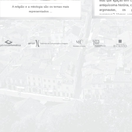
Mas que ligação tem 
antiquíssima história,
A religião e a mitologia são os temas mais
argonautas, os p
representados ...
europeus? Vamos ver 
Foto 7,
Foto 8,
Foto 9,
Foto 13,
Foto 14
Não foi apenas Diog
poente, que contou a 
tema foi continuado po
partes da igreja. Na
João de Castilho rep
Foto 15,
Foto 16,
Foto 
No interior, na
abóba
um argonauta segura
emblema pessoal do r
21,
Foto 22,
Foto 23
Todas estas referênc
Ouro, apesar de s
diferentes, em variad
mandadas executar po
bem a intenção do rei e
com o Argo, o barco 
impossível.