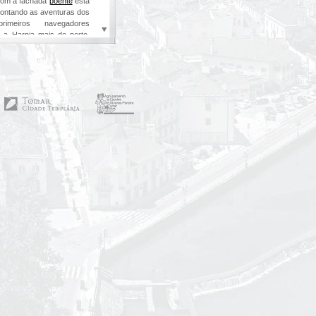
com a fachada
poente
esta
 contando as aventuras dos
rimeiros navegadores
a Harpia mais de perto.
Foto 10,
Foto 11,
Foto 12,
o de Arruda, na fachada
história dos argonautas, o
r outros artistas, noutras
 nova entrada do templo,
resenta dois argonautas.
17,
Foto 18
da
da Charola, foi pintado
ndo a esfera armilar, o
ei.
Foto 19,
Foto 20,
Foto
ias à procura do Velo de
erem obra de artistas
os pontos do templo, foram
r D. Manuel. Isto mostra
m identificar a nova igreja
que conseguiu chegar ao