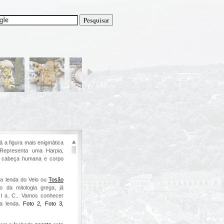
á a figura mais enigmática
Representa uma Harpia,
om cabeça humana e corpo
a lenda do Velo ou
Tosão
 da mitologia grega, já
II a. C.. Vamos conhecer
a lenda.
Foto 2,
Foto 3,