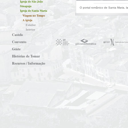
Igreja de São João
Sinagoga
O portal românico de Santa Maria, la
Igreja de Santa Maria
Viagem no Tempo
A igreja
Exterior
Interior
Castelo
Convento
Gente
Histórias de Tomar
Recursos / Informação