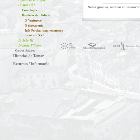
D. Manuel I
Nesta gravura, anterior ao terramo
Cronologia
...
Histórias da História
O Venturoso
O rinoceronte
Inês Pereira, uma tomarense
do século XVI
D. João III
Dinastia Filipina
Outros Actores
Histórias de Tomar
Recursos / Informação