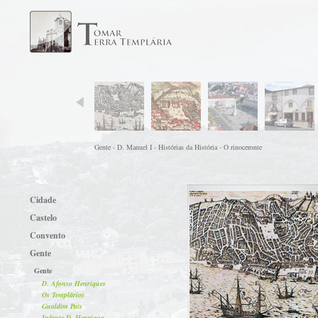
Gente - D. Manuel I - Histórias da História - O rinoceronte
Cidade
Castelo
Convento
Gente
Gente
D. Afonso Henriques
Os Templários
Gualdim Pais
Infante D. Henrique